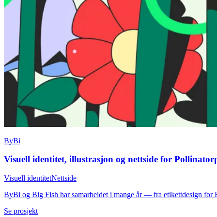
ByBi
Visuell identitet, illustrasjon og nettside for Pollinato
Visuell identitet
Nettside
ByBi og Big Fish har samarbeidet i mange år — fra etikettdesign for B
Se prosjekt