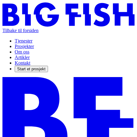
Tilbake til forsiden
Tjenester
Prosjekter
Om oss
Artikler
Kontakt
Start et prosjekt