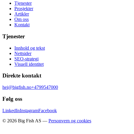
Tjenester
Prosjekter
Artikler
Om oss
Kontakt
Tjenester
Innhold og tekst
Nettsider
SEO-strategi
Visuell identitet
Direkte kontakt
hei@bigfish.no
+4799547000
Følg oss
LinkedIn
Instagram
Facebook
©
2026
Big Fish AS —
Personvern og cookies