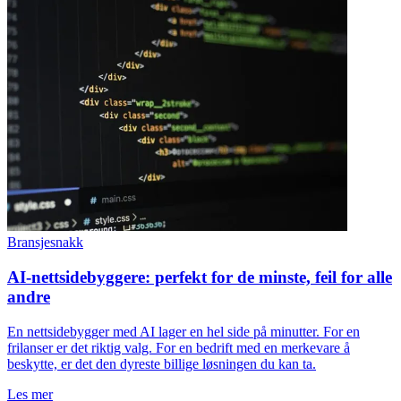
Bransjesnakk
AI-nettsidebyggere: perfekt for de minste, feil for alle
andre
En nettsidebygger med AI lager en hel side på minutter. For en
frilanser er det riktig valg. For en bedrift med en merkevare å
beskytte, er det den dyreste billige løsningen du kan ta.
Les mer