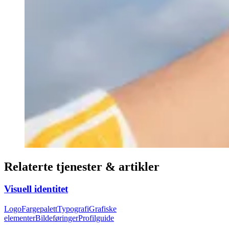
Relaterte tjenester & artikler
Visuell identitet
Logo
Fargepalett
Typografi
Grafiske
elementer
Bildeføringer
Profilguide