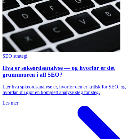
SEO strategi
Hva er søkeordsanalyse — og hvorfor er det
grunnmuren i all SEO?
Lær hva søkeordsanalyse er, hvorfor den er kritisk for SEO, og
hvordan du gjør en komplett analyse steg for steg.
Les mer