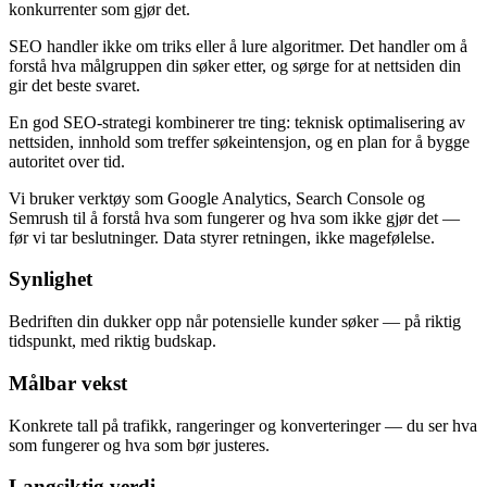
konkurrenter som gjør det.
SEO handler ikke om triks eller å lure algoritmer. Det handler om å
forstå hva målgruppen din søker etter, og sørge for at nettsiden din
gir det beste svaret.
En god SEO-strategi kombinerer tre ting: teknisk optimalisering av
nettsiden, innhold som treffer søkeintensjon, og en plan for å bygge
autoritet over tid.
Vi bruker verktøy som Google Analytics, Search Console og
Semrush til å forstå hva som fungerer og hva som ikke gjør det —
før vi tar beslutninger. Data styrer retningen, ikke magefølelse.
Synlighet
Bedriften din dukker opp når potensielle kunder søker — på riktig
tidspunkt, med riktig budskap.
Målbar vekst
Konkrete tall på trafikk, rangeringer og konverteringer — du ser hva
som fungerer og hva som bør justeres.
Langsiktig verdi