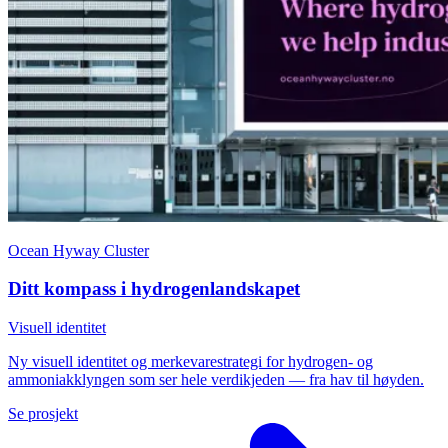
Ocean Hyway Cluster
Ditt kompass i hydrogenlandskapet
Visuell identitet
Ny visuell identitet og merkevarestrategi for hydrogen- og
ammoniakklyngen som ser hele verdikjeden — fra hav til høyden.
Se prosjekt