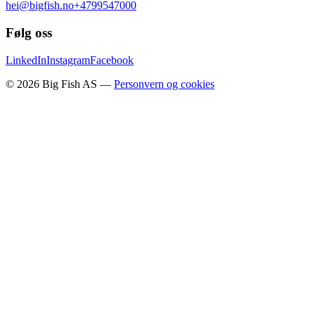
hei@bigfish.no
+4799547000
Følg oss
LinkedIn
Instagram
Facebook
©
2026
Big Fish AS —
Personvern og cookies