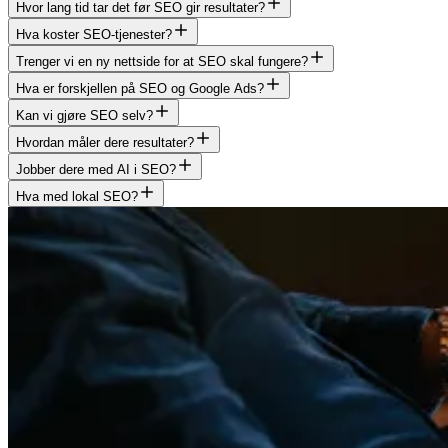
Hvor lang tid tar det før SEO gir resultater?
Hva koster SEO-tjenester?
Trenger vi en ny nettside for at SEO skal fungere?
Hva er forskjellen på SEO og Google Ads?
Kan vi gjøre SEO selv?
Hvordan måler dere resultater?
Jobber dere med AI i SEO?
Hva med lokal SEO?