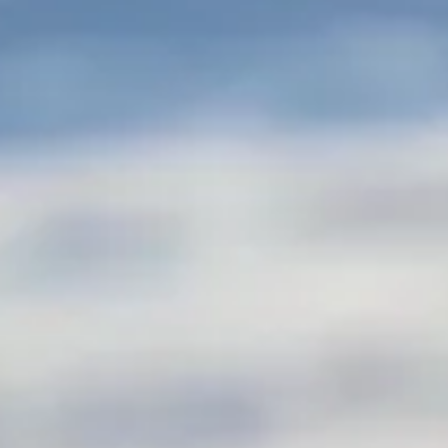
Digitalt programblad
React-webapp som henter data fra Gullrutens API — grønnere,
enklere å navigere og enkel å oppdatere for kommende år.
Visuelt system for to priser
Gullruten og Fagprisen skilt visuelt med farge — tydelig for brukere
på nett, invitasjoner og diplomer.