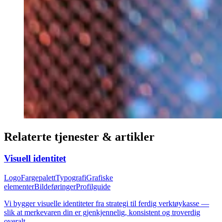
Relaterte tjenester & artikler
Visuell identitet
Logo
Fargepalett
Typografi
Grafiske
elementer
Bildeføringer
Profilguide
Vi bygger visuelle identiteter fra strategi til ferdig verktøykasse —
slik at merkevaren din er gjenkjennelig, konsistent og troverdig
overalt.