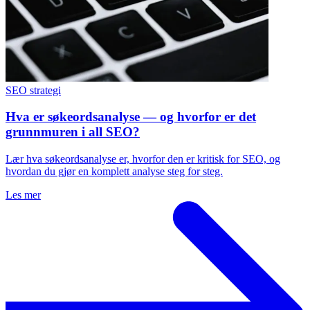
SEO strategi
Hva er søkeordsanalyse — og hvorfor er det
grunnmuren i all SEO?
Lær hva søkeordsanalyse er, hvorfor den er kritisk for SEO, og
hvordan du gjør en komplett analyse steg for steg.
Les mer