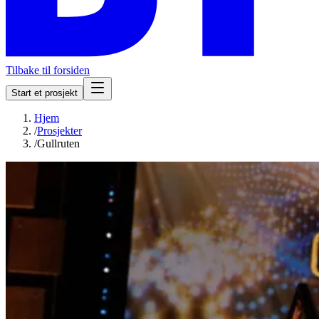
Tilbake til forsiden
Start et prosjekt
Hjem
/
Prosjekter
/
Gullruten