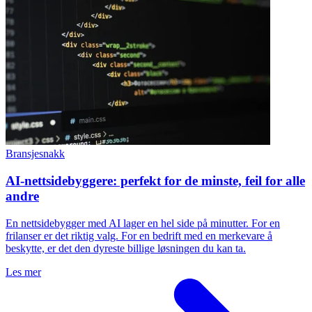
Bransjesnakk
AI-nettsidebyggere: perfekt for de minste, feil for alle
andre
En nettsidebygger med AI lager en hel side på minutter. For en
frilanser er det riktig valg. For en bedrift med en merkevare å
beskytte, er det den dyreste billige løsningen du kan ta.
Les mer