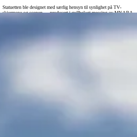
Statuetten ble designet med særlig hensyn til synlighet på TV-
skjermene og scenen — produsert i gullbelagt messing av MNARA.
Nettsiden fikk et minimalistisk uttrykk som tilpasser seg de ulike
sesongene gjennom et Gullruten-år, fra påmelding til før- og
etterfesten. I 2023 lanserte vi også et digitalt programblad som
webapp — en grønnere løsning som er enkel å navigere og enkel for
kunden å oppdatere.
Teknisk leveranse
Varemerke og digitale flater for norsk TV-bransjes viktigste kveld
Les mer om
Visuell identitet
Varemerke og statuett
Gullrute-statuetten designet for synlighet på scenen og skjermen —
25 cm, 3 kg gullbelagt messing, produsert av MNARA.
Nettside med sesongbasert design
Minimalistisk design som tilpasser seg Gullruten-året. Nominerte,
presse og publikum finner informasjon enkelt gjennom hele
sesongen.