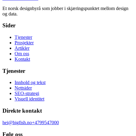
Et norsk designbyrå som jobber i skjæringspunktet mellom design
og data.
Sider
Tjenester
Prosjekter
Artikler
Om oss
Kontakt
Tjenester
Innhold og tekst
Nettsider
SEO-strategi
Visuell identitet
Direkte kontakt
hei@bigfish.no
+4799547000
Følg oss