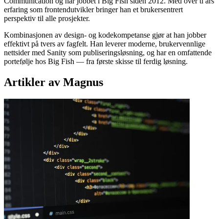
Communication og har jobbet i Big Fish siden 2012. Med over ti års
erfaring som frontendutvikler bringer han et brukersentrert
perspektiv til alle prosjekter.
Kombinasjonen av design- og kodekompetanse gjør at han jobber
effektivt på tvers av fagfelt. Han leverer moderne, brukervennlige
nettsider med Sanity som publiseringsløsning, og har en omfattende
portefølje hos Big Fish — fra første skisse til ferdig løsning.
Artikler av
Magnus