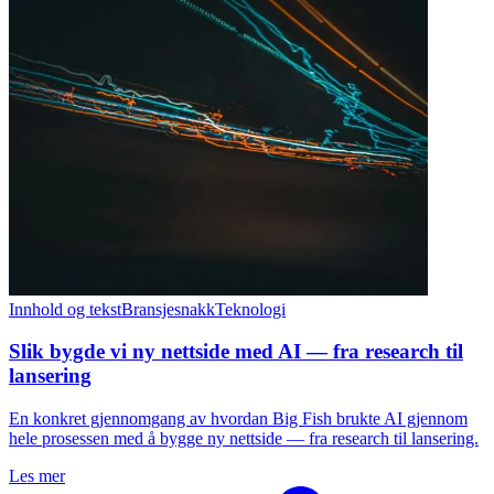
Innhold og tekst
Bransjesnakk
Teknologi
Slik bygde vi ny nettside med AI — fra research til
lansering
En konkret gjennomgang av hvordan Big Fish brukte AI gjennom
hele prosessen med å bygge ny nettside — fra research til lansering.
Les mer