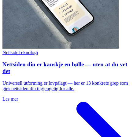
Nettside
Teknologi
Nettsiden din er kanskje en bølle — uten at du vet
det
Universell utforming er lovpålagt — her er 13 konkrete grep som
gjør nettsiden din tilgjengelig for alle.
Les mer