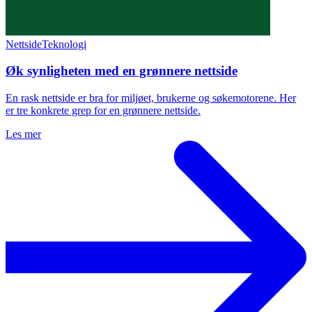
Nettside
Teknologi
Øk synligheten med en grønnere nettside
En rask nettside er bra for miljøet, brukerne og søkemotorene. Her
er tre konkrete grep for en grønnere nettside.
Les mer