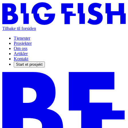
Tilbake til forsiden
Tjenester
Prosjekter
Om oss
Artikler
Kontakt
Start et prosjekt