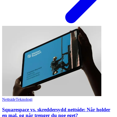
Nettside
Teknologi
Squarespace vs. skreddersydd nettside: Når holder
en mal, og når trenger du noe eget?