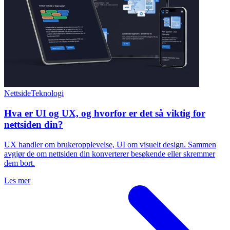
Nettside
Teknologi
Hva er UI og UX, og hvorfor er det så viktig for
nettsiden din?
UX handler om brukeropplevelse, UI om visuelt design. Sammen
avgjør de om nettsiden din konverterer besøkende eller skremmer
dem bort.
Les mer