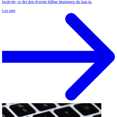
beskytte, er det den dyreste billige løsningen du kan ta.
Les mer