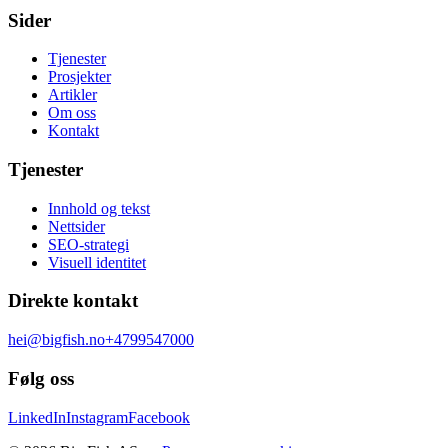
Sider
Tjenester
Prosjekter
Artikler
Om oss
Kontakt
Tjenester
Innhold og tekst
Nettsider
SEO-strategi
Visuell identitet
Direkte kontakt
hei@bigfish.no
+4799547000
Følg oss
LinkedIn
Instagram
Facebook