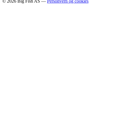
©
2026
Big Fish AS —
Personvern og cookies