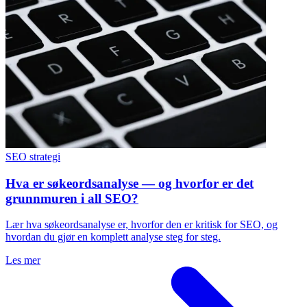
SEO strategi
Hva er søkeordsanalyse — og hvorfor er det
grunnmuren i all SEO?
Lær hva søkeordsanalyse er, hvorfor den er kritisk for SEO, og
hvordan du gjør en komplett analyse steg for steg.
Les mer