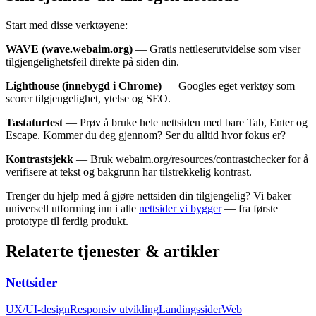
Start med disse verktøyene:
WAVE (wave.webaim.org)
— Gratis nettleserutvidelse som viser
tilgjengelighetsfeil direkte på siden din.
Lighthouse (innebygd i Chrome)
— Googles eget verktøy som
scorer tilgjengelighet, ytelse og SEO.
Tastaturtest
— Prøv å bruke hele nettsiden med bare Tab, Enter og
Escape. Kommer du deg gjennom? Ser du alltid hvor fokus er?
Kontrastsjekk
— Bruk webaim.org/resources/contrastchecker for å
verifisere at tekst og bakgrunn har tilstrekkelig kontrast.
Trenger du hjelp med å gjøre nettsiden din tilgjengelig? Vi baker
universell utforming inn i alle
nettsider vi bygger
— fra første
prototype til ferdig produkt.
Relaterte tjenester & artikler
Nettsider
UX/UI-design
Responsiv utvikling
Landingssider
Web