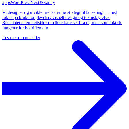
apps
WordPress
NextJS
Sanity
Vi designer og utvikler nettsider fra strategi til lansering — med
fokus på brukeropplevelse, visuelt design og teknisk ytelse.
Resultatet er en nettside som ikke bare ser bra ut, men som faktisk
fungerer for bedriften din.
Les mer om
nettsider