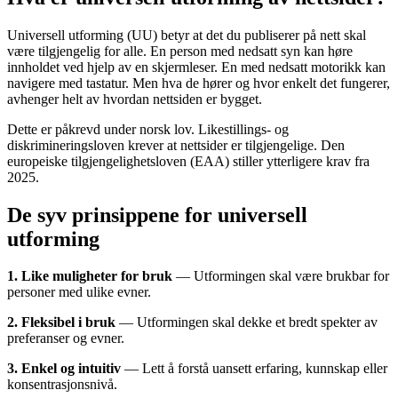
Universell utforming (UU) betyr at det du publiserer på nett skal
være tilgjengelig for alle. En person med nedsatt syn kan høre
innholdet ved hjelp av en skjermleser. En med nedsatt motorikk kan
navigere med tastatur. Men hva de hører og hvor enkelt det fungerer,
avhenger helt av hvordan nettsiden er bygget.
Dette er påkrevd under norsk lov. Likestillings- og
diskrimineringsloven krever at nettsider er tilgjengelige. Den
europeiske tilgjengelighetsloven (EAA) stiller ytterligere krav fra
2025.
De syv prinsippene for universell
utforming
1. Like muligheter for bruk
— Utformingen skal være brukbar for
personer med ulike evner.
2. Fleksibel i bruk
— Utformingen skal dekke et bredt spekter av
preferanser og evner.
3. Enkel og intuitiv
— Lett å forstå uansett erfaring, kunnskap eller
konsentrasjonsnivå.