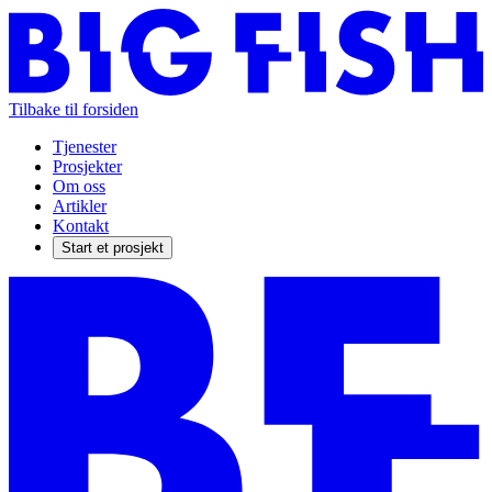
Tilbake til forsiden
Tjenester
Prosjekter
Om oss
Artikler
Kontakt
Start et prosjekt