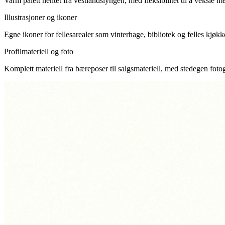
Varm palett hentet fra vestlandslyngen, med fleksibilitet til å veksle m
Illustrasjoner og ikoner
Egne ikoner for fellesarealer som vinterhage, bibliotek og felles kjøkk
Profilmateriell og foto
Komplett materiell fra bæreposer til salgsmateriell, med stedegen foto