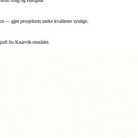
ellom rolig og energisk.
en — gjør prosjektets unike kvaliteter synlige.
grafi fra Knarvik-området.