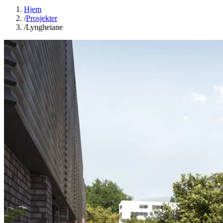
Hjem
/
Prosjekter
/
Lyngheiane