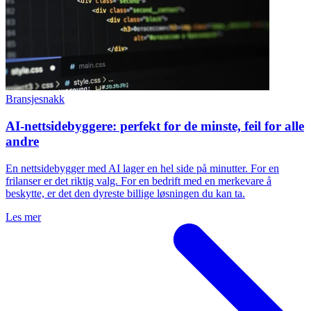
Bransjesnakk
AI-nettsidebyggere: perfekt for de minste, feil for alle
andre
En nettsidebygger med AI lager en hel side på minutter. For en
frilanser er det riktig valg. For en bedrift med en merkevare å
beskytte, er det den dyreste billige løsningen du kan ta.
Les mer