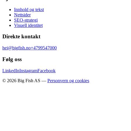
Innhold og tekst
Nettsider
SEO-strategi
Visuell identitet
Direkte kontakt
hei@bigfish.no
+4799547000
Følg oss
LinkedIn
Instagram
Facebook
©
2026
Big Fish AS —
Personvern og cookies