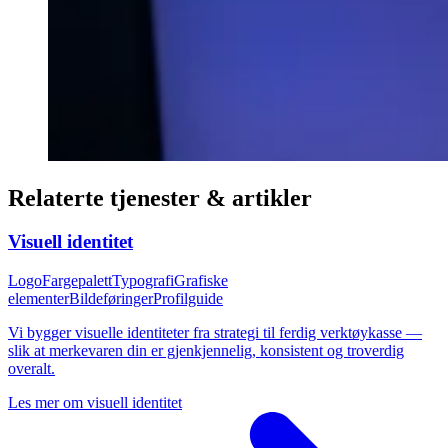
Relaterte tjenester & artikler
Visuell identitet
Logo
Fargepalett
Typografi
Grafiske
elementer
Bildeføringer
Profilguide
Vi bygger visuelle identiteter fra strategi til ferdig verktøykasse —
slik at merkevaren din er gjenkjennelig, konsistent og troverdig
overalt.
Les mer om
visuell identitet