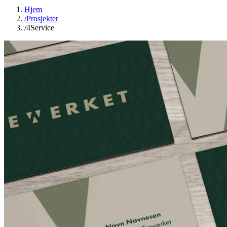
Hjem
/
Prosjekter
/
4Service