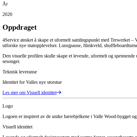
År
2020
Oppdraget
4Service ønsket å skape et uformelt samlingspunkt med Trewerket – Val
utforske nye matopplevelser. Lunsjpause, filmkveld, shuffleboardturne
Den visuelle profilen skulle skape et levende, uformelt og spennende u
sesonger.
Teknisk leveranse
Identitet for Valles nye storstue
Les mer om
Visuell identitet
Logo
Logoen er inspirert av de unike bærebjelkene i Valle Wood-bygget og g
Visuell identitet