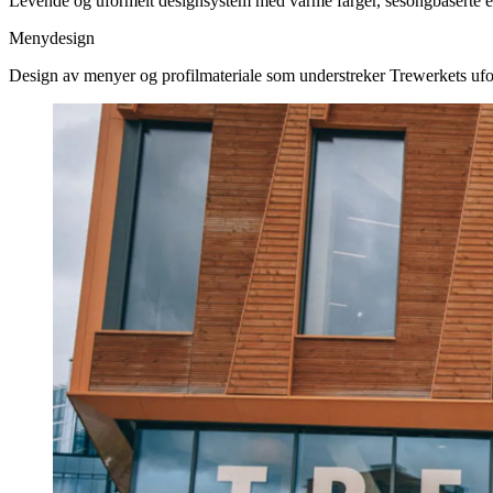
Levende og uformelt designsystem med varme farger, sesongbaserte el
Menydesign
Design av menyer og profilmateriale som understreker Trewerkets ufo