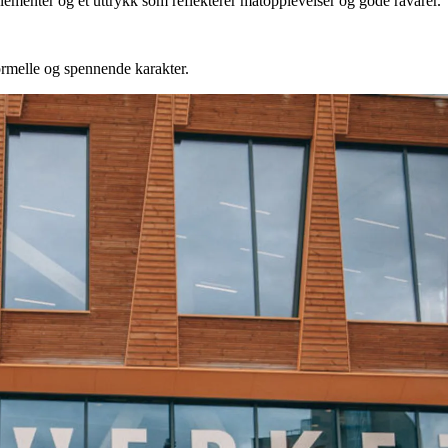
ementer og et uttrykk som reflekterer matopplevelser og gode råvarer.
rmelle og spennende karakter.