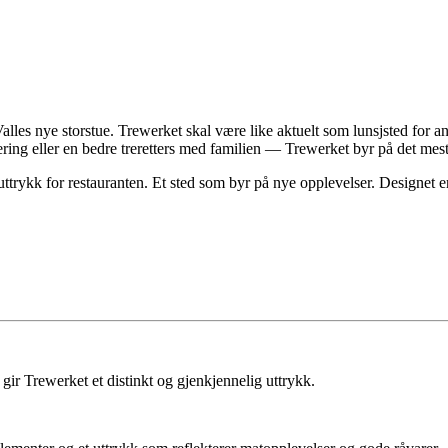
les nye storstue. Trewerket skal være like aktuelt som lunsjsted for a
ring eller en bedre treretters med familien — Trewerket byr på det mest
ttrykk for restauranten. Et sted som byr på nye opplevelser. Designet e
ir Trewerket et distinkt og gjenkjennelig uttrykk.