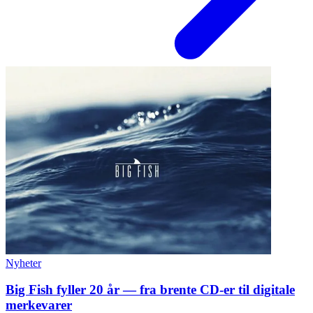
Nyheter
Big Fish fyller 20 år — fra brente CD-er til digitale
merkevarer