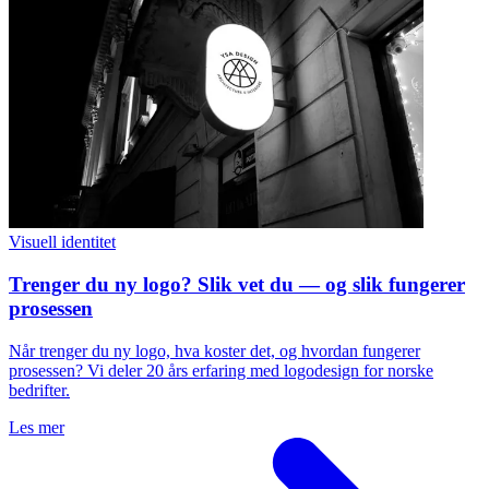
Visuell identitet
Trenger du ny logo? Slik vet du — og slik fungerer
prosessen
Når trenger du ny logo, hva koster det, og hvordan fungerer
prosessen? Vi deler 20 års erfaring med logodesign for norske
bedrifter.
Les mer