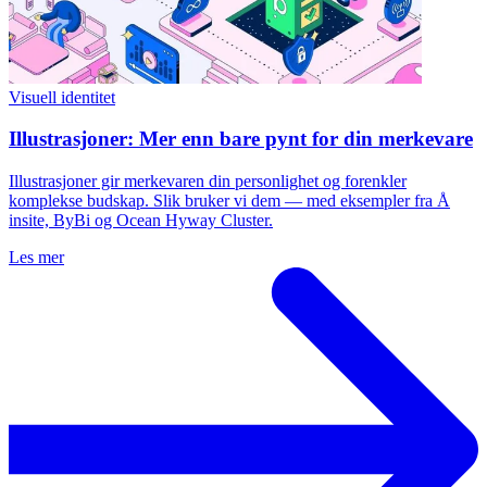
Visuell identitet
Illustrasjoner: Mer enn bare pynt for din merkevare
Illustrasjoner gir merkevaren din personlighet og forenkler
komplekse budskap. Slik bruker vi dem — med eksempler fra Å
insite, ByBi og Ocean Hyway Cluster.
Les mer