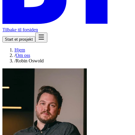
Tilbake til forsiden
Start et prosjekt
Hjem
/
Om oss
/
Robin Oswold