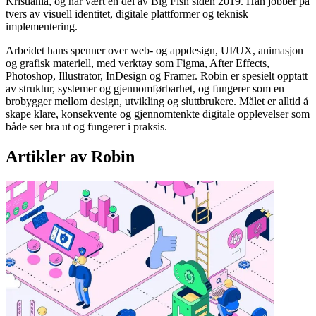
Kristiania, og har vært en del av Big Fish siden 2019. Han jobber på
tvers av visuell identitet, digitale plattformer og teknisk
implementering.
Arbeidet hans spenner over web- og appdesign, UI/UX, animasjon
og grafisk materiell, med verktøy som Figma, After Effects,
Photoshop, Illustrator, InDesign og Framer. Robin er spesielt opptatt
av struktur, systemer og gjennomførbarhet, og fungerer som en
brobygger mellom design, utvikling og sluttbrukere. Målet er alltid å
skape klare, konsekvente og gjennomtenkte digitale opplevelser som
både ser bra ut og fungerer i praksis.
Artikler av
Robin