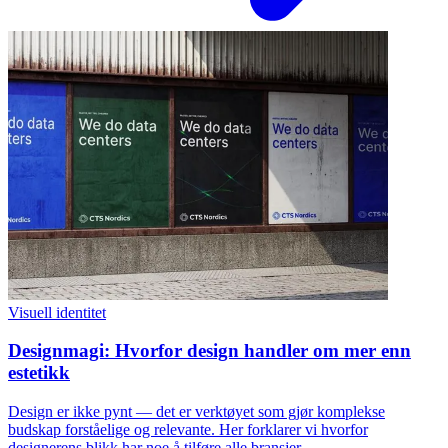
Visuell identitet
Designmagi: Hvorfor design handler om mer enn
estetikk
Design er ikke pynt — det er verktøyet som gjør komplekse
budskap forståelige og relevante. Her forklarer vi hvorfor
designerens blikk har noe å tilføre alle bransjer.